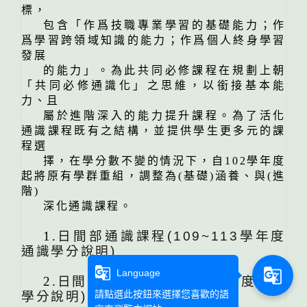
標，
包含「作爲技職專業學習的基礎能力；作
爲學習跨領域知識的能力；作爲個人終身學習
發展
的能力」。為此共同必修課程在規劃上朝
「共同必修通識化」之思維，以銜接基本能
力、且
屬於進階深入的能力提升課程。為了活化
通識課程既有之結構，並提供學生更多元的課
程選
擇，在學分數不變的情況下，自102學年度
起將原有學群重組，調整為(基礎)涵養、與(進
階)
深化通識課程。
1.
日間部通識課程(109~113學年度
通識學分說明)
g_translate
g_translate
Language
2.
日間部通識課程(114起學年度通識
請點選此按鈕來選擇您喜歡的語
學分說明)