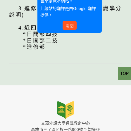
言來瀏覽本網站。
3.
進修部通識課程(各學年度通識學分
此網站的翻譯是由
Google 翻譯
說明)
提供。
關閉
4.近四年各群開設課程
*
日間部四技
*
日間部二技
*
進修部
TOP
文藻外語大學通識教育中心
高雄市三民區民族一路900號至善樓6F