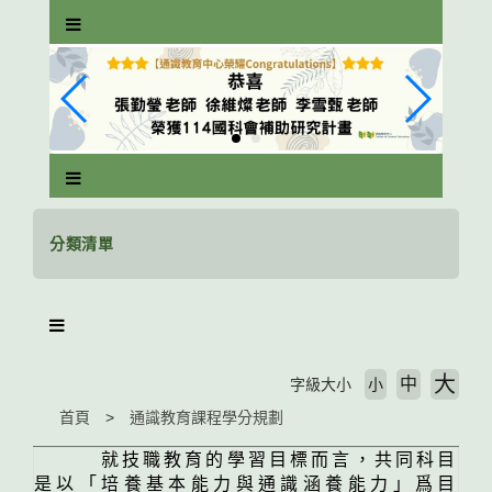
跳
到
主
要
內
容
區
塊
分類清單
大
中
字級大小
小
首頁
通識教育課程學分規劃
就技職教育的學習目標而言，共同科目
是以「培養基本能力與通識涵養能力」爲目