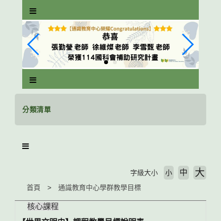
跳
到
主
要
內
容
區
塊
分類清單
大
中
字級大小
小
首頁
通識教育中心學群教學目標
核心課程