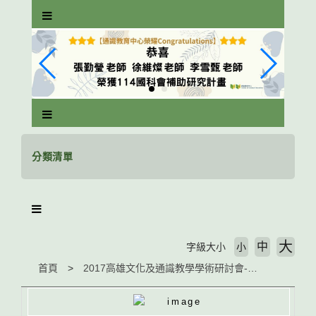
跳
到
主
要
內
容
區
塊
分類清單
大
中
字級大小
小
首頁
2017高雄文化及通識教學學術研討會-創新與永續：環境教育暨實務論壇