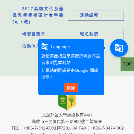
2017高雄文化及通
識教學學術研討會手冊
活動議程
(可下載)
研習會簡介
報名系統
g_translate
g_translate
活動照片
Language
請點選此按鈕來選擇您喜歡的語
言來瀏覽本網站。
TOP
此網站的翻譯是由
Google 翻譯
提供。
關閉
文藻外語大學通識教育中心
高雄市三民區民族一路900號至善樓6F
TEL：+886-7-342-6031轉7201~04 FAX：+886-7-347-4902