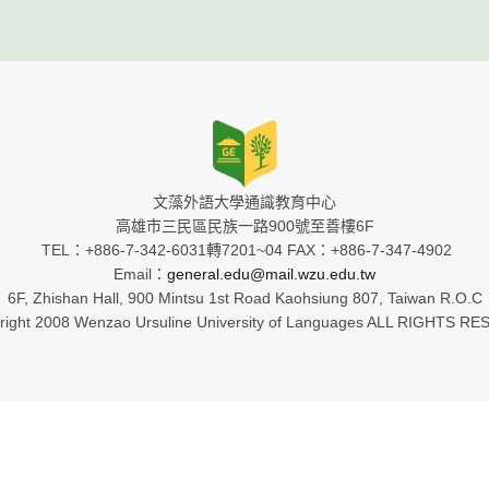
文藻外語大學通識教育中心
高雄市三民區民族一路900號至善樓6F
TEL：+886-7-342-6031轉7201~04 FAX：+886-7-347-4902
Email：
general.edu@mail.wzu.edu.tw
6F, Zhishan Hall, 900 Mintsu 1st Road Kaohsiung 807, Taiwan R.O.C
ight 2008 Wenzao Ursuline University of Languages ALL RIGHTS R