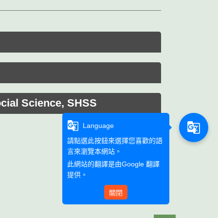
 Science, SHSS
g_translate
g_translate
Language
請點選此按鈕來選擇您喜歡的語
言來瀏覽本網站。
此網站的翻譯是由
Google 翻譯
提供。
關閉