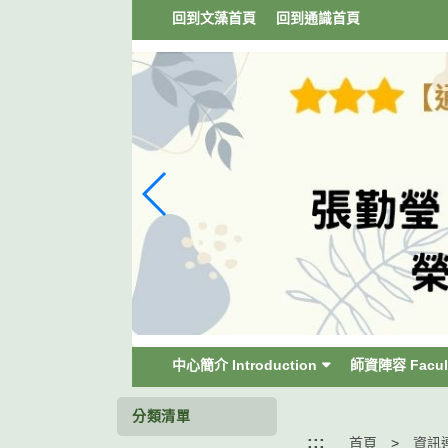
跳
回到文藻首頁
回到通識首頁
到
主
要
內
容
區
塊
中心簡介 Introduction
師資陣容 Facul
分類清單
:::
首頁
資訊連