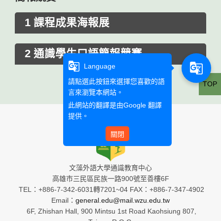
1 課程成果海報展
2 通識學生口語簡報競賽
g_translate
g_translate
Language
請點選此按鈕來選擇您喜歡的語
TOP
言來瀏覽本網站。
此網站的翻譯是由
Google 翻譯
提供。
關閉
文藻外語大學通識教育中心
高雄市三民區民族一路900號至善樓6F
TEL：+886-7-342-6031轉7201~04 FAX：+886-7-347-4902
Email：
general.edu@mail.wzu.edu.tw
6F, Zhishan Hall, 900 Mintsu 1st Road Kaohsiung 807,