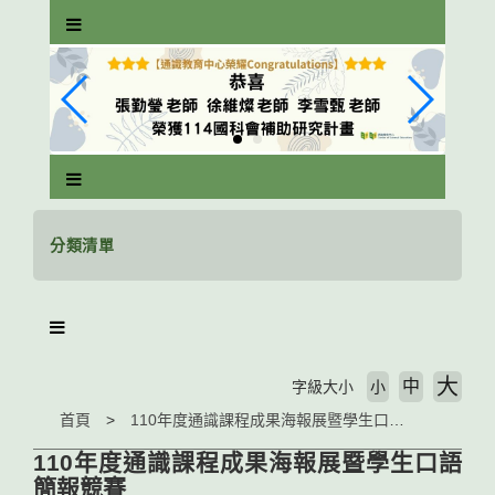
跳
到
主
要
內
容
區
塊
分類清單
大
中
字級大小
小
首頁
110年度通識課程成果海報展暨學生口語簡報競賽
110年度通識課程成果海報展暨學生口語
簡報競賽