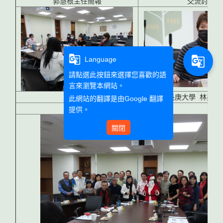
郭慧根主任簡報
交流討論
g_translate
g_translate
Language
請點選此按鈕來選擇您喜歡的語
言來瀏覽本網站。
交流討論
長庚大學 林美清
此網站的翻譯是由
Google 翻譯
大合照
提供。
關閉