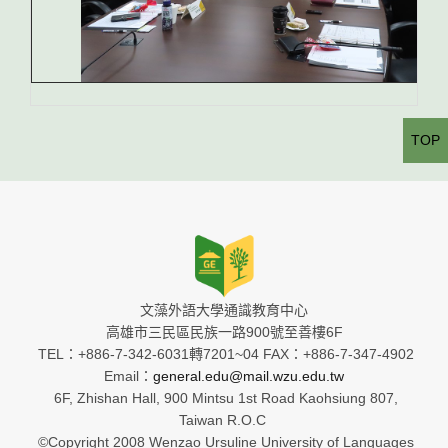
TOP
文藻外語大學通識教育中心
高雄市三民區民族一路900號至善樓6F
TEL：+886-7-342-6031轉7201~04 FAX：+886-7-347-4902
Email：
general.edu@mail.wzu.edu.tw
6F, Zhishan Hall, 900 Mintsu 1st Road Kaohsiung 807,
Taiwan R.O.C
©Copyright 2008 Wenzao Ursuline University of Languages