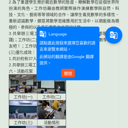
2.為了重建學生樂於親近數學的態度，瞭解數學在這個世界所
扮演的角色。工作坊藉由教師實際操作演練數學與自然，科
技、文化、藝術等等領域的合作，讓學生看見數學的多樣性、
重新認識數學，願意將數學思維應用於生活中，以期能做為積
極的、參與的以及具反思能力之現代公民。
g_translate
g_translate
3.共舉辦三場工作坊：工作坊(一)創意課堂：翻轉理念與實
Language
踐|；工作坊(二)數學與其他領域的融滲教學之旅-與數學交個朋
請點選此按鈕來選擇您喜歡的語
友吧！；工作坊(三)從「我」到「我們」
言來瀏覽本網站。
(三)量化成效：
此網站的翻譯是由
Google 翻譯
1.共計約有37人參與，包含校內外教師。
提供。
2.共舉辦三場工作坊。
六、活動花絮
關閉
工作坊(一)
工作坊(二)
工作坊(三)
活動情形