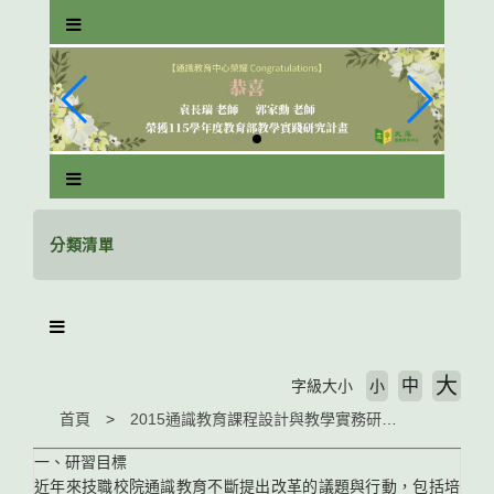
跳
到
主
要
內
容
區
塊
分類清單
大
中
字級大小
小
首頁
2015通識教育課程設計與教學實務研習會 Conference on Curriculum Design and Instruction Practice in 2015
一、研習目標
近年來技職校院通識教育不斷提出改革的議題與行動，包括培