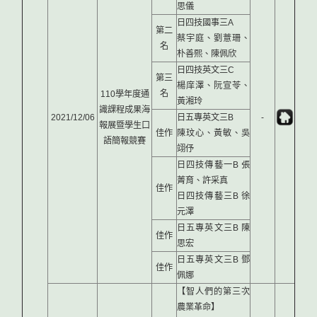
思儀
日四技國事三A
第二
蔡宇庭、劉薏珊、
名
朴善熙、陳佩欣
日四技英文三C
第三
楊庠澤、阮宣苓、
名
110學年度通
黃湘玲
識課程成果海
2021/12/06
日五專英文三B
-
報展暨學生口
佳作
陳玟心、黃敏、吳
語簡報競賽
翊伃
日四技傳藝一B 張
菁育、許采真
佳作
日四技傳藝三B 徐
元澤
日五專英文三B 陳
佳作
思宏
日五專英文三B 鄧
佳作
佩娜
【智人們的第三次
農業革命】