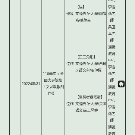
中心
【貓】
李雪
優等
文藻外語大學/翻譯
甄老
系/陳律嘉
師
吳宜
真老
師
通識
教育
【正三角形】
中心
佳作
文藻外語大學/西班
李雪
牙語文科/張伊嬋
110學年度全
甄老
國大專院校
師
2022/05/31
「文以載數創
通識
作獎」
教育
【冒牌者症候群】
中心
佳作
文藻外語大學/英國
李雪
語文系/王昱婷
甄老
師
通識
教育