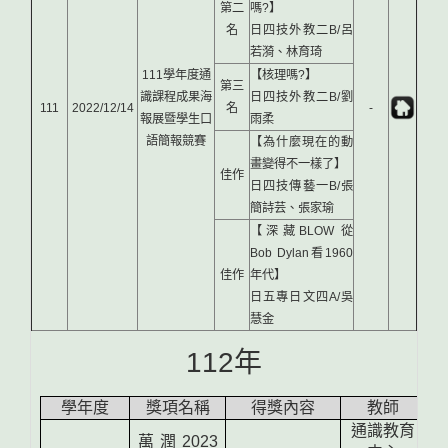
第二
嗎?】
名
日四技外教二B/呂
若漪、林育琦
111學年度通
【核理嗎?】
第三
識課程成果海
日四技外教二B/劉
111
2022/12/14
名
-
報展暨學生口
雨柔
語簡報競賽
【為什麼現在的動
畫變得不一樣了】
佳作
日四技傳藝一B/張
簡詩芸、張家瑜
【深藏BLOW 從
Bob Dylan看1960
佳作
年代】
日五專日文四A/吳
慧金
112年
學年度
獎項名稱
得獎內容
教師
通識教育
萬潤
2023