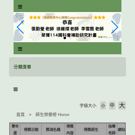
跳
到
主
要
內
容
區
塊
分類清單
大
中
字級大小
小
首頁
師生榮譽榜 Honor
學年
得獎
指導
得獎日期
獎項名稱
得獎師生
網站
度
內容
老師