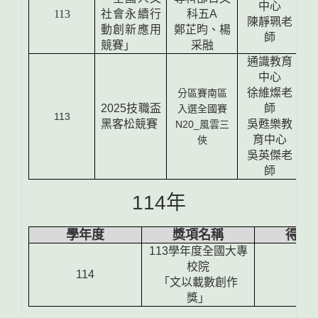
中心
113
社會永續行
科五A
陳靜珮老
動創新應用
鄭芷昀、楊
師
競賽」
采融
通識教育
中心
徐維燦老
分區賽南區
2025技職盃
師
入選全國賽
113
黑客松競賽
吳甦樂教
N20_風雲三
育中心
俠
吳英傑老
師
114年
學年度
獎項名稱
得獎
113學年度全國大專
校院
114
佳
「文以載數創作
獎」