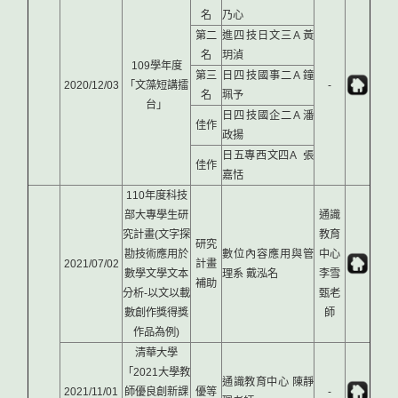
名
乃心
第二
進四技日文三A 黃
名
玥湞
109學年度
第三
日四技國事二A 鐘
2020/12/03
「文藻短講擂
-
名
珮予
台」
日四技國企二A 潘
佳作
政揚
日五專西文四A 張
佳作
嘉恬
110年度科技
部大專學生研
通識
究計畫(文字探
教育
研究
勘技術應用於
數位內容應用與管
中心
2021/07/02
計畫
數學文學文本
理系 戴泓名
李雪
補助
分析-以文以載
甄老
數創作獎得獎
師
作品為例)
清華大學
「2021大學教
通識教育中心 陳靜
2021/11/01
師優良創新課
優等
-