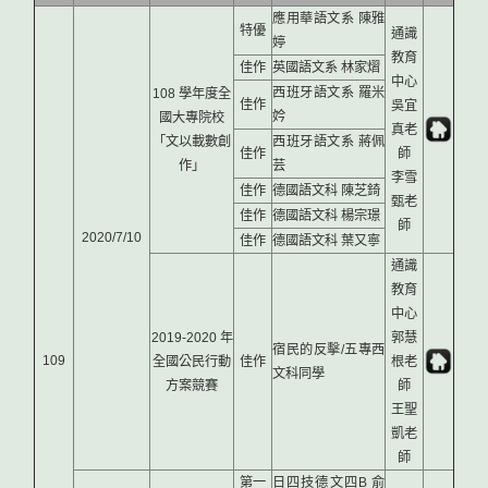
應用華語文系 陳雅
特優
通識
婷
教育
佳作
英國語文系 林家熠
中心
西班牙語文系 羅米
108 學年度全
佳作
吳宜
妗
國大專院校
真老
「文以載數創
西班牙語文系 蔣佩
佳作
師
作」
芸
李雪
佳作
德國語文科 陳芝錡
甄老
佳作
德國語文科 楊宗璟
師
2020/7/10
佳作
德國語文科 葉又寧
通識
教育
中心
2019-2020 年
郭慧
宿民的反擊/五專西
109
全國公民行動
佳作
根老
文科同學
方案競賽
師
王聖
凱老
師
第一
日四技德文四B 俞