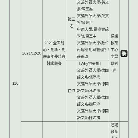
文藻外語大學/英文
系/陳丕為
文藻外語大學/英文
第三
系/顏妏伊
名
中原大學/電機資訊
學院/陳丕中
通識
2021全國創
文藻外語大學/數位
教育
心‧創新‧創
內容應用與管理系/
中心
2021/12/20
薪青年夢想實
莊蕙瑄
李雪
踐家競賽
甄老
【Why抱夢想】
師
文藻外語大學/德國
語文系/張淨霈
110
文藻外語大學/德國
佳作
語文系/林泊彤
文藻外語大學/德國
語文系/顏珮淳
文藻外語大學/德國
語文系/陳沛祺
通識
教育