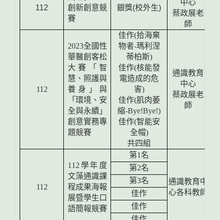
中心
112
創新創意競
銀獎
(
校外生
)
蔡政展老
賽
師
佳作
(
拾海棄
2023
全國性
物者
-
瑪利涅
華醫創客松
蒂柏斯
)
大賽「智
佳作
(
核能發
通識教育
慧、照護與
電造成的危
中心
112
養身」與
害
)
蔡政展老
「環境、安
佳作
(
肌肉萎
師
全與永續」
縮
-Bye!Bye!)
創意實務專
佳作
(
智能安
題競賽
全帽
)
共四組
第
1
名
112
學年度
第
2
名
文藻通識課
第
3
名
通識教育中
112
程成果海報
心
各科教師
佳作
展暨學生口
佳作
語簡報競賽
佳作