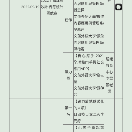
師
2022全國錦圖
內容應用與管理系/
2022/09/19
妙計-創意統計
傅思樺
圖競賽
文藻外語大學/數位
佳作
內容應用與管理系/
吳鳳萍
文藻外語大學/數位
內容應用與管理系/
洪楷甯
【得心應手-2021
通識
全球熱門手機社交
教育
應用APP】
潛力
中心
文藻外語大學/鄭元
獎
李雪
堇
甄老
文藻外語大學/游伊
師
若
【致力於地球暖化
第一
的人類】
名
日四技日文二A/李
元舒
【小孩子會說謊