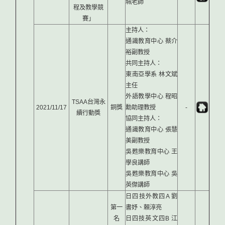
珮老師
程及教學競
賽」
主持人：
通識教育中心 蔡介
裕副教授
共同主持人：
東南亞學系 林文斌
主任
外語教學中心 程昭
TSAA台灣永
2021/11/17
銅獎
勳助理教授
-
續行動獎
協同主持人：
通識教育中心 張慧
美副教授
吳甦樂教育中心 王
學良講師
吳甦樂教育中心 吳
英傑講師
日四技外教四A 劉
第一
書妤、賴淳亮
名
日四技英文四B 江