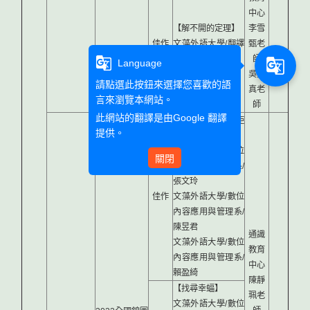
中心
【解不開的定理】
李雪
佳作
文藻外語大學/翻譯
甄老
系/陳律嘉
師
g_translate
g_translate
Language
吳宜
請點選此按鈕來選擇您喜歡的語
真老
言來瀏覽本網站。
師
此網站的翻譯是由
Google 翻譯
【我們與餓的距
提供。
離】
文藻外語大學/數位
關閉
內容應用與管理系/
張文玲
佳作
文藻外語大學/數位
內容應用與管理系/
陳昱君
通識
文藻外語大學/數位
教育
內容應用與管理系/
中心
賴盈綺
陳靜
【找尋幸蝠】
珮老
文藻外語大學/數位