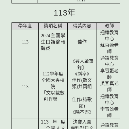
113年
學年度
獎項名稱
得獎內容
教師
通識教育
2024全國學
中心
113
生口語簡報
佳作
蘇百薇老
競賽
師
通識教育
《尋人啟事
中心
錄》
李雪甄老
112
學年度
《斜率》
師
全國大專校
佳作
(
散文
吳宜真老
113
院
類
)
共兩組
師
「文以載數
通識教育
創作獎」
佳作
(
詩歌
中心
類
)
李雪甄老
《除不盡》
師
113年度
決賽入圍
通識教育
「全國人文
專科部日文