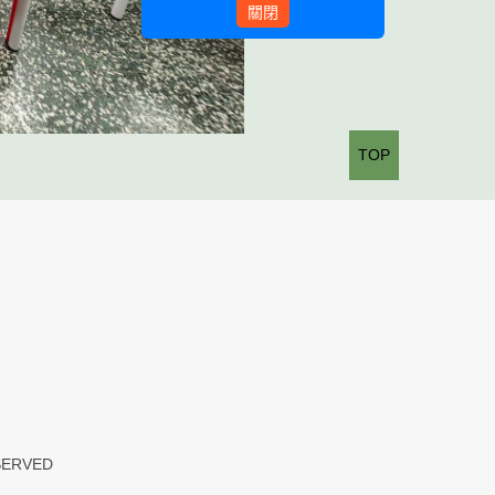
關閉
TOP
ESERVED