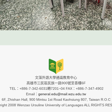
文藻外語大學通識教育中心
高雄市三民區民族一路900號至善樓6F
TEL：+886-7-342-6031轉7201~04 FAX：+886-7-347-4902
Email：
general.edu@mail.wzu.edu.tw
6F, Zhishan Hall, 900 Mintsu 1st Road Kaohsiung 807, Taiwan R.O.C
ight 2008 Wenzao Ursuline University of Languages ALL RIGHTS R