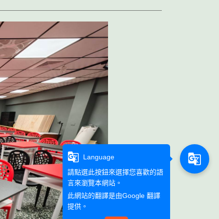
g_translate
g_translate
Language
請點選此按鈕來選擇您喜歡的語
言來瀏覽本網站。
此網站的翻譯是由
Google 翻譯
提供。