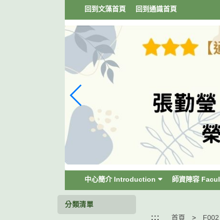
跳
回到文藻首頁
回到通識首頁
到
主
要
內
容
區
塊
中心簡介 Introduction
師資陣容 Facul
分類清單
:::
首頁
F00