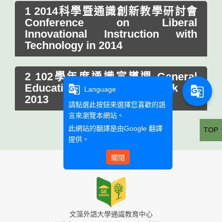
1 2014科學暨通識創新教學研討會
Conference on Liberal
Innovational Instruction with
Technology in 2014
2 102學年度通識宣導週 General
Education Promoting Week in
g_translate
g_translate
Language
2013
請點選此按鈕來選擇您喜歡的語
言來瀏覽本網站。
此網站的翻譯是由
Google 翻譯
TOP
提供。
關閉
文藻外語大學通識教育中心