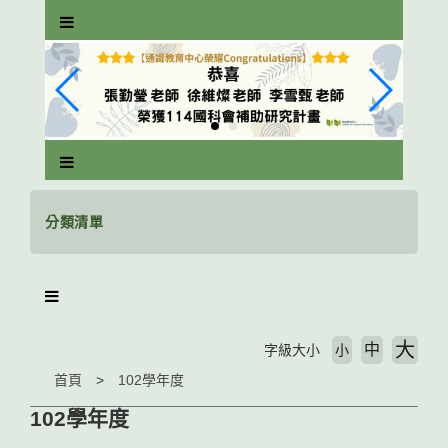
跳
到
主
要
內
容
區
塊
分類清單
大
中
字級大小
小
首頁
102學年度
102學年度