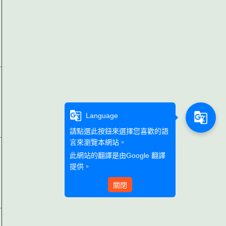
g_translate
g_translate
Language
請點選此按鈕來選擇您喜歡的語
言來瀏覽本網站。
此網站的翻譯是由
Google 翻譯
提供。
關閉