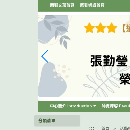
跳
回到文藻首頁
回到通識首頁
到
主
要
內
容
區
塊
中心簡介 Introduction
師資陣容 Facul
分類清單
:::
首頁