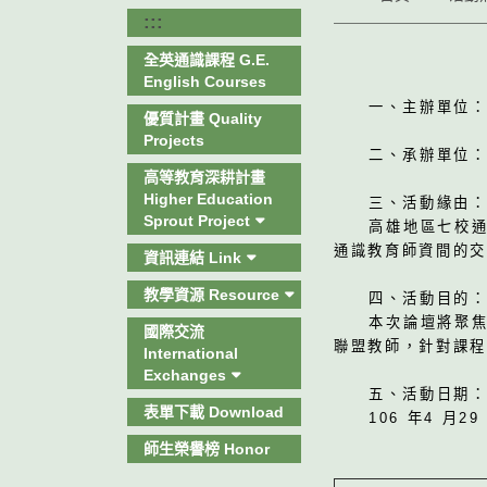
:::
全英通識課程 G.E.
English Courses
一、主辦單位
優質計畫 Quality
Projects
二、承辦單位
高等教育深耕計畫
Higher Education
三、活動緣由
Sprout Project
高雄地區七校
通識教育師資間的
資訊連結 Link
教學資源 Resource
四、活動目的
本次論壇將聚
國際交流
聯盟教師，針對課
International
Exchanges
五、活動日期
表單下載 Download
106 年4 月2
師生榮譽榜 Honor