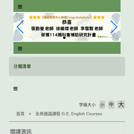
跳
到
主
要
內
容
區
塊
分類清單
大
中
字級大小
小
首頁
全英通識課程 G.E. English Courses
開課資訊