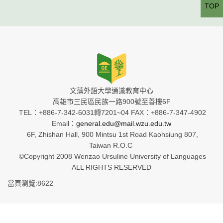
TOP
文藻外語大學通識教育中心
高雄市三民區民族一路900號至善樓6F
TEL：+886-7-342-6031轉7201~04 FAX：+886-7-347-4902
Email：
general.edu@mail.wzu.edu.tw
6F, Zhishan Hall, 900 Mintsu 1st Road Kaohsiung 807,
Taiwan R.O.C
©Copyright 2008 Wenzao Ursuline University of Languages
ALL RIGHTS RESERVED
當頁瀏覽:8622