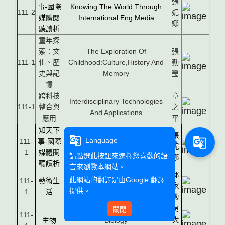
張
事
-
國際
Knowing The World Through
111-2
妮
媒體閱
International Eng Media
娜
聽讀析
童年探
索：文
The Exploration Of
張
111-1
化、歷
Childhood:Culture,History And
勤
史與記
Memory
瑩
憶
跨科技
章
Interdisciplinary Technologies
111-1
整合與
之
And Applications
應用
平
知天下
張
g_translate
g_translate
Language
111-
事
-
國際
Knowing The World Through
妮
1
媒體閱
International Eng Media
請點選此按鈕來選擇您喜歡的語
娜
聽讀析
言來瀏覽本網站。
郭
此網站的翻譯是由
Google 翻譯
111-
藝術生
Arts And Life
家
提供。
1
活
勲
關閉
吳
111-
生物
Biology
大