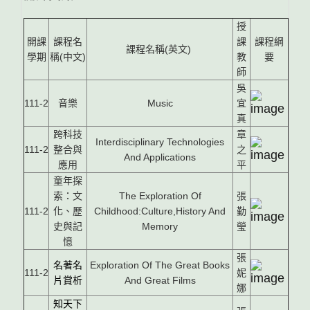
授
開課
課程名
課
課程綱
課程名稱(英文)
學期
稱(中文)
教
要
師
吳
111-2
音樂
Music
宜
真
跨科技
章
Interdisciplinary Technologies
111-2
整合與
之
And Applications
應用
平
童年探
索：文
The Exploration Of
張
111-2
化、歷
Childhood:Culture,History And
勤
史與記
Memory
瑩
憶
張
名著名
Exploration Of The Great Books
111-2
妮
片賞析
And Great Films
娜
知天下