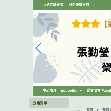
跳
回到文藻首頁
回到通識首頁
到
主
要
內
容
區
塊
中心簡介 Introduction
師資陣容 Facul
分類清單
:::
首頁