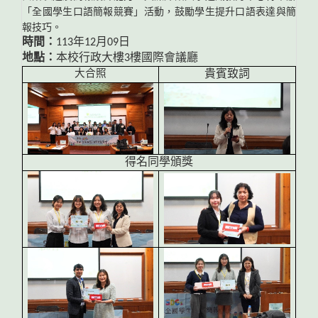
「全國學生口語簡報競賽」活動，鼓勵學生提升口語表達與簡
報技巧。
時間：
113
年
12
月
09
日
地點：
本校行政大樓
3
樓國際會議廳
大合照
貴賓致詞
得名同學頒獎