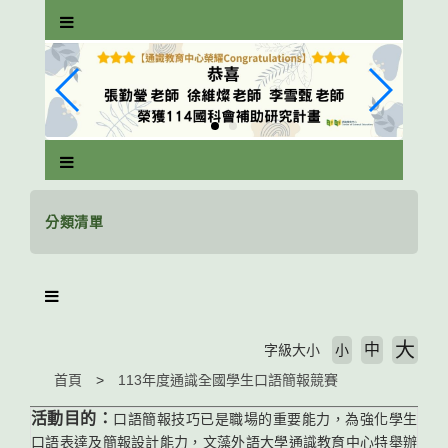
跳
到
主
要
內
容
區
塊
分類清單
大
中
字級大小
小
首頁
113年度通識全國學生口語簡報競賽
口語簡報技巧已是職場的重要能力，為強化學生
活動目的：
口語表達及簡報設計能力，文藻外語大學通識教育中心特舉辦