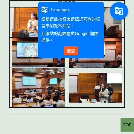
競賽盛況
g_translate
g_translate
Language
請點選此按鈕來選擇您喜歡的語
言來瀏覽本網站。
此網站的翻譯是由
Google 翻譯
提供。
關閉
TOP