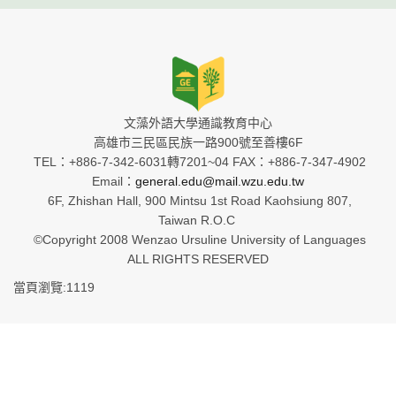
文藻外語大學通識教育中心
高雄市三民區民族一路900號至善樓6F
TEL：+886-7-342-6031轉7201~04 FAX：+886-7-347-4902
Email：
general.edu@mail.wzu.edu.tw
6F, Zhishan Hall, 900 Mintsu 1st Road Kaohsiung 807,
Taiwan R.O.C
©Copyright 2008 Wenzao Ursuline University of Languages
ALL RIGHTS RESERVED
當頁瀏覽:1119