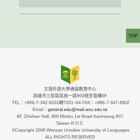
TOP
文藻外語大學通識教育中心
高雄市三民區民族一路900號至善樓6F
TEL：+886-7-342-6031轉7201~04 FAX：+886-7-347-4902
Email：
general.edu@mail.wzu.edu.tw
6F, Zhishan Hall, 900 Mintsu 1st Road Kaohsiung 807,
Taiwan R.O.C
©Copyright 2008 Wenzao Ursuline University of Languages
ALL RIGHTS RESERVED