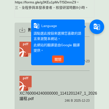
https://forms.gle/g3KEu1pMvTfSDmnZ9
。
三、全程參與本發表會者，核發研習時數8小時。
g_translate
g_translate
Language
附件下載
請點選此按鈕來選擇您喜歡的語
言來瀏覽本網站。
此網站的翻譯是由
Google 翻譯
1140012113.pdf
提供。
關閉
171.38 KB 2025-12-23
XC760004240000000_1141201247_1_2026
議程.pdf
246 B 2025-12-23