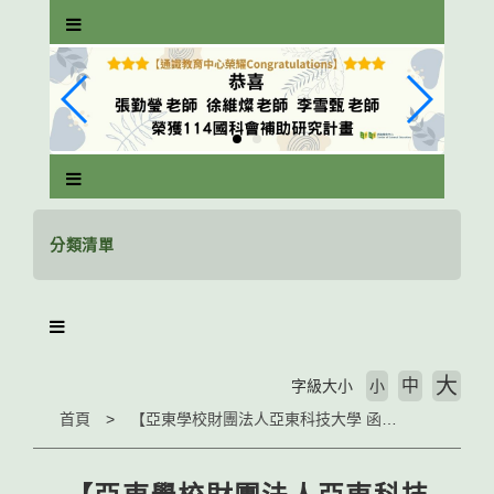
跳
到
主
要
內
容
區
塊
分類清單
大
中
字級大小
小
首頁
【亞東學校財團法人亞東科技大學 函】亞東科技大學舉行「2026通識教育與創新教學學術研討會」(公告至115.01.12截止)