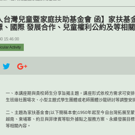
人台灣兒童暨家庭扶助基金會 函】家扶基
標、國際 發展合作、兒童權利公約及等相
 15:46:00
lar Activity
一、本講座期與貴校師生分享旨揭主題，講座形式依校方需求可安排
生班級社團場次、小型主題式學生團體或老師團體沙龍研討等調整安
二、主題為家扶基金會(以下簡稱本會)1950年起至今自台灣拓展至
越南、柬埔寨、約旦與菲律賓等駐外據點之服務方案、永續發展目標
等相關內容。