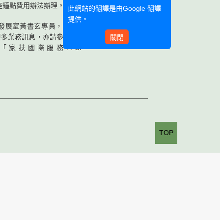
座鐘點費用辦法辦理。
此網站的翻譯是由
Google 翻譯
提供。
際發展室黃書玄專員，連絡電
更多業務訊息，亦請參閱英文
關閉
「家扶國際服務TFCF
TOP