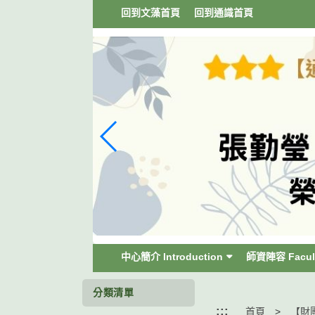
跳
回到文藻首頁
回到通識首頁
到
主
要
內
容
區
塊
中心簡介 Introduction
師資陣容 Facul
分類清單
:::
首頁