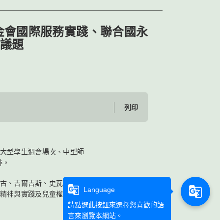
金會國際服務實踐、聯合國永
關議題
列印
大型學生週會場次、中型師
排。
蒙古、吉爾吉斯、史瓦帝尼、
g_translate
g_translate
Language
精神與實踐及兒童權利公約
請點選此按鈕來選擇您喜歡的語
言來瀏覽本網站。