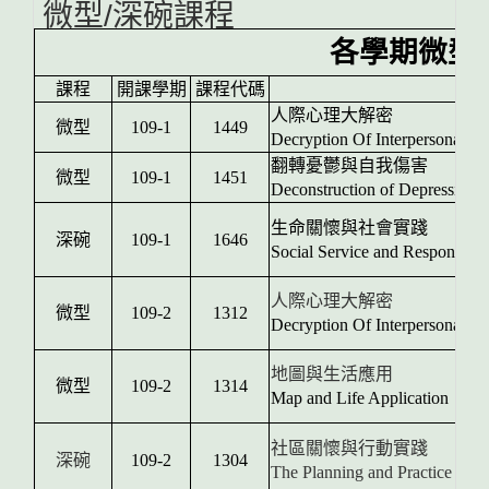
微型/深碗課程
各學期微型
課程
開課學期
課程代碼
人際心理大解密
微型
109-1
1449
Decryption Of Interpersonal P
翻轉憂鬱與自我傷害
微型
109-1
1451
Deconstruction of Depression 
生命關懷與社會實踐
深碗
109-1
1646
Social Service and Responsibili
人際心理大解密
微型
109-2
1312
Decryption Of Interpersonal P
地圖與生活應用
微型
109-2
1314
Map and Life Application
社區關懷與行動實踐
深碗
109-2
1304
The Planning and Practice of 