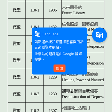
未來圖書館
微型
110-1
1906
Future Library
綠色照護：園藝療癒
微型
110-1
1432
Healing Power of Nature:Hortic
g_translate
g_translate
Language
人際心理大解密
請點選此按鈕來選擇您喜歡的語
微型
110-1
1442
Decryption Of Interpersonal P
言來瀏覽本網站。
此網站的翻譯是由
Google 翻譯
人際心理大解密
提供。
微型
110-2
1227
Decryption Of Interpersonal P
關閉
綠色照護：園藝療癒
微型
110-2
1229
Healing Power of Nature:Hortic
翻轉憂鬱與自我傷害
微型
110-2
1230
Deconstruction of Depression 
地圖與生活應用
微型
110-2
1307