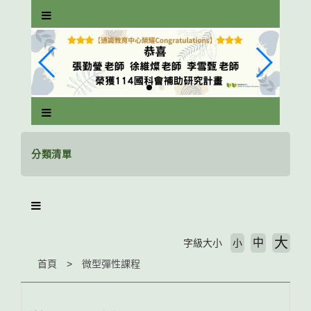
跳
到
主
要
內
容
區
塊
分類清單
大
中
字級大小
小
首頁
微型彈性課程