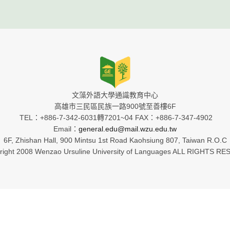
文藻外語大學通識教育中心
高雄市三民區民族一路900號至善樓6F
TEL：+886-7-342-6031轉7201~04 FAX：+886-7-347-4902
Email：
general.edu@mail.wzu.edu.tw
6F, Zhishan Hall, 900 Mintsu 1st Road Kaohsiung 807, Taiwan R.O.C
ight 2008 Wenzao Ursuline University of Languages ALL RIGHTS R