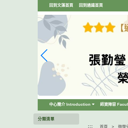
跳
回到文藻首頁
回到通識首頁
到
主
要
內
容
區
塊
中心簡介 Introduction
師資陣容 Facul
分類清單
:::
首頁
微學