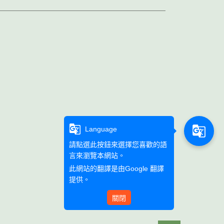
g_translate
g_translate
Language
請點選此按鈕來選擇您喜歡的語
言來瀏覽本網站。
此網站的翻譯是由
Google 翻譯
提供。
關閉