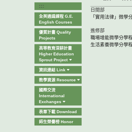
:::
日間部
全英通識課程 G.E.
「實用法律」微學
English Courses
進修部
優質計畫 Quality
職場增能微學分學程 
Projects
生活素養微學分學程 
高等教育深耕計畫
Higher Education
Sprout Project
資訊連結 Link
教學資源 Resource
國際交流
International
Exchanges
表單下載 Download
師生榮譽榜 Honor